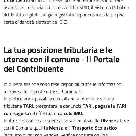
L'utente
(cittadino o impresa) potrà autenticarsi sul portale
usando le credenziali di accesso dello SPID, il Sistema Pubblico
di Identità digitale, se già registrato oppure usando la propria
carta d’identità elettronica (CIE).
La tua posizione tributaria e le
utenze con il comune - Il Portale
del Contribuente
In questa sezione sono rese disponibili tutte le informazioni
relative alle Imposte e tasse Comunali.
In particolare è possibile consultare la propria posizione
tributaria
TARI
, presentare la denuncia
TARI, pagare la TARI
con PagoPa
ed effettuare
calcolo IMU.
Inoltre è possibile accedere ai servizi relativi alle
Utenze
attive
con il Comune quali
la Mensa e il Trasporto Scolastico
(acquisto buoni con PagoPa, verifica consumi on line,